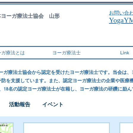
お問い合
日本ヨーガ療法士協会 山形
YogaY
ーガ療法とは
ヨーガ療法士
Link
本ヨーガ療法士協会から認定を受けたヨーガ療法士です。当会は
予防を支援しています。
また、認定ヨーガ療法士の企業や医療
、
18名
の認定ヨーガ療法士が在籍し、ヨーガ療法の研鑽に励ん
活動報告
イベント