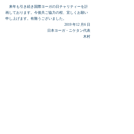
　来年も引き続き国際ヨーガの日チャリティーを計
画しております。今後共ご協力の程、宜しくお願い
申し上げます。有難うございました。
2019 年12 月6 日
日本ヨーガ・ニケタン代表
木村
コメント