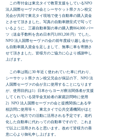
　この寄付金は東北タイで教育支援をしているNPO 
法人国際セーヴァの会とシーサケット県クカン校父
兄会が共同で東北タイ現地で使う自動車の購入資金
とさせて頂きました。写真の自動車贈呈式で写って
いるように、三菱自動車製の車の購入費864,000 バー
ツ（送金手数料を含め日本円3,093,208 円）でした。
NPO 法人国際セーヴァの会の前年度繰り越し金から
も自動車購入資金を足しまして、無事に車を寄贈さ
せて頂きました。皆様方のご協力に心より感謝申し
上げます。
　この車は既に30 年近く使われていた車に代わり、
シーサケット県クカン校父兄会が保証の下、NPO 法
人国際セーヴァの会が主に使用することになります
が、使用目的は1）日本からヨーガ療法関係者が支援
してくれている奨学金支給者の家庭訪問時に使用 
2）NPO 法人国際セーヴァの会と提携関係にある学
校訪問に使用等々、東北タイで公共交通機関がほと
んどない地方での活動に活用される予定です。老朽
化した自動車に代わっての自動車ですので、これま
で以上に活用されると思います。改めて皆様方の善
意に心より御礼申し上げます。