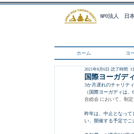
NPO法人 
ホーム
ヨ
2021年8月6日
読了時間: 1
国際ヨーガディ2
3か月遅れのチャリティ
（国際ヨーガディは、6
合総会 において、制
昨年は、中止となって
い、開催する予定でご