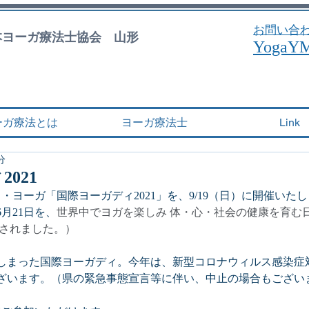
お問い合
日本ヨーガ療法士協会 山形
YogaY
ーガ療法とは
ヨーガ療法士
Link
分
021
・ヨーガ「国際ヨーガディ2021」を、9/19（日）に開催いた
月21日を、
世界中でヨガを楽しみ 体・心・社会の健康を育む
定されました。）
しまった国際ヨーガディ。今年は、新型コロナウィルス感染症
ざいます。（県の緊急事態宣言等に伴い、中止の場合もござい