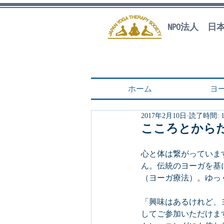
NPO法人 
ホーム
ヨ
2017年2月10日
読了時間: 
こころとから
心と体は繋がっていま
ん。伝統のヨーガを基
（ヨーガ療法）。ゆっ
「興味はあるけれど、
してご参加いただけま