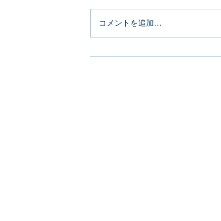
コメントを追加…
©2016 by The yoga therapy yamagata